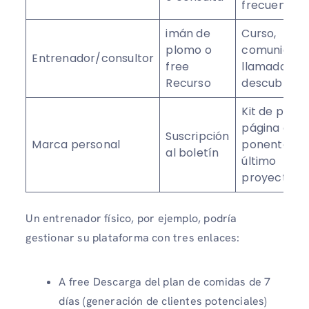
frecuentes
imán de
Curso,
plomo o
comunidad,
Entrenador/consultor
free
llamada de
Recurso
descubrimi
Kit de prens
página de
Suscripción
Marca personal
ponentes,
al boletín
último
proyecto
Un entrenador físico, por ejemplo, podría
gestionar su plataforma con tres enlaces:
A free Descarga del plan de comidas de 7
días (generación de clientes potenciales)