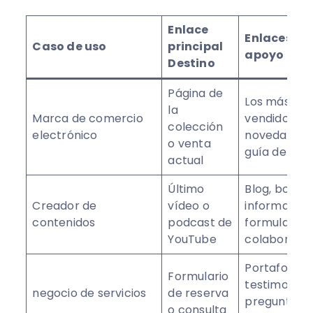
Enlace
Enlaces de
Caso de uso
principal
apoyo
Destino
Página de
Los más
la
Marca de comercio
vendidos,
colección
electrónico
novedades,
o venta
guía de tall
actual
Último
Blog, boletí
Creador de
vídeo o
informativo,
contenidos
podcast de
formulario 
YouTube
colaboraci
Portafolio,
Formulario
testimonios,
negocio de servicios
de reserva
preguntas
o consulta