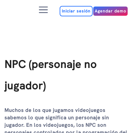
Ir
Menú
al
Iniciar sesión
Agendar demo
contenido
NPC (personaje no
jugador)
Muchos de los que jugamos videojuegos
sabemos lo que significa un personaje sin
jugador. En los videojuegos, los NPC son
personajes controlados por la programación del