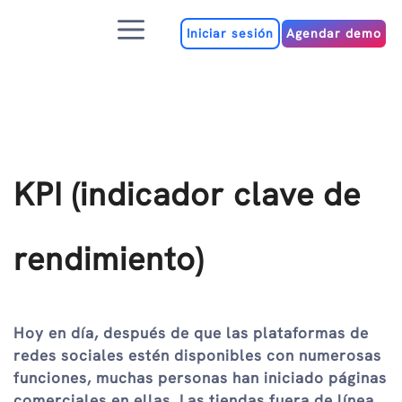
Ir
Menú
al
Iniciar sesión
Agendar demo
contenido
KPI (indicador clave de
rendimiento)
Hoy en día, después de que las plataformas de
redes sociales estén disponibles con numerosas
funciones, muchas personas han iniciado páginas
comerciales en ellas. Las tiendas fuera de línea