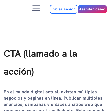
Ir
Menú
al
Iniciar sesión
Agendar demo
contenido
CTA (llamado a la
acción)
En el mundo digital actual, existen múltiples
negocios y páginas en línea. Publican múltiples
anuncios, campañas y enlaces a sitios web que
requieren mejorar el rendimiento. Esto se puede