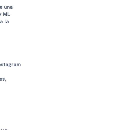
e una
y ML
a la
Instagram
es,