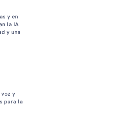
as y en
an la IA
ad y una
 voz y
s para la