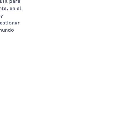
útil para
te, en el
 y
estionar
 mundo