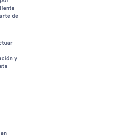
 por
liente
arte de
ctuar
ación y
sta
​en