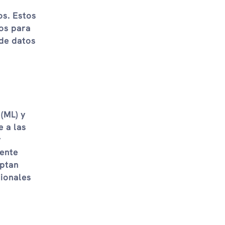
os. Estos
os para
 de datos
(ML) y
 a las
y
iente
optan
cionales