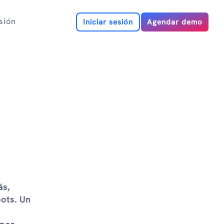
esión
Iniciar sesión
Agendar demo
ás,
ots. Un