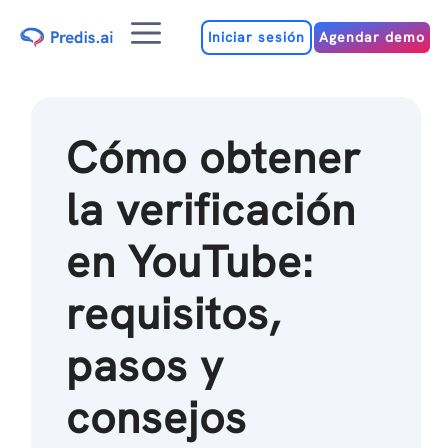
Ir
Menú
al
Iniciar sesión
Agendar demo
contenido
Cómo obtener
la verificación
en YouTube:
requisitos,
pasos y
consejos