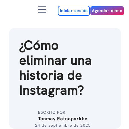
Ir
Menú
al
Iniciar sesión
Agendar demo
contenido
¿Cómo
eliminar una
historia de
Instagram?
ESCRITO POR
Tanmay Ratnaparkhe
24 de septiembre de 2025