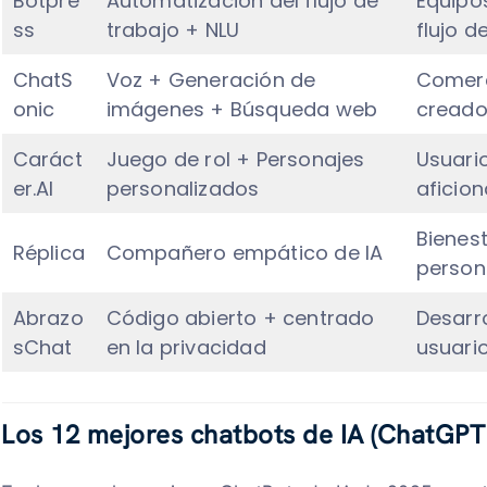
Botpre
Automatización del flujo de
Equipo
ss
trabajo + NLU
flujo d
ChatS
Voz + Generación de
Comerc
onic
imágenes + Búsqueda web
creado
Caráct
Juego de rol + Personajes
Usuario
er.AI
personalizados
aficio
Bienes
Réplica
Compañero empático de IA
person
Abrazo
Código abierto + centrado
Desarr
sChat
en la privacidad
usuari
Los 12 mejores chatbots de IA
(
ChatGPT 