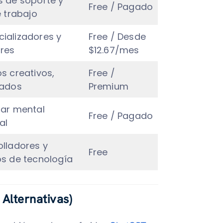
s de soporte y
Free / Pagado
e trabajo
ializadores y
Free / Desde
res
$12.67/mes
s creativos,
Free /
nados
Premium
tar mental
Free / Pagado
al
olladores y
Free
os de tecnología
Alternativas)