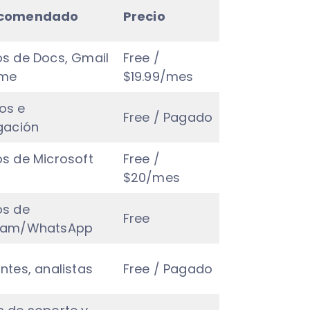
ecomendado
Precio
os de Docs, Gmail
Free /
ome
$19.99/mes
os e
Free / Pagado
gación
os de Microsoft
Free /
$20/mes
os de
Free
gram/WhatsApp
ntes, analistas
Free / Pagado