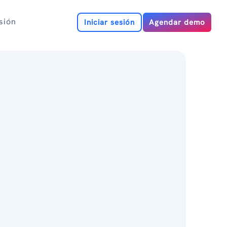
esión
Iniciar sesión
Agendar demo