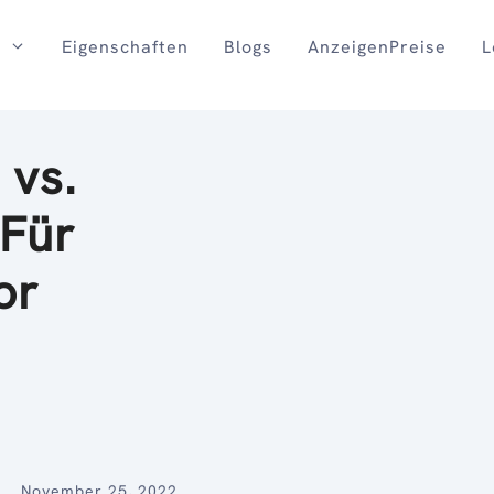
Eigenschaften
Blogs
AnzeigenPreise
L
 vs.
 Für
or
November 25, 2022