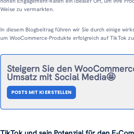
hohen Engagement-Raten ein idealer Ort, um Ihre Pro
Weise zu vermarkten.
In diesem Blogbeitrag führen wir Sie durch einige wirks
um WooCommerce-Produkte erfolgreich auf TikTok z
Steigern Sie den WooCommerc
Umsatz mit Social Media🤩
POSTS MIT KI ERSTELLEN
TikTok und sein Potenzial für den E-Co