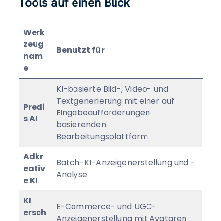
Tools auf einen Blick
Werk
zeug
Benutzt für
nam
e
KI-basierte Bild-, Video- und
Textgenerierung mit einer auf
Predi
Eingabeaufforderungen
s AI
basierenden
Bearbeitungsplattform
Adkr
Batch-KI-Anzeigenerstellung und -
eativ
Analyse
e KI
KI
E-Commerce- und UGC-
ersch
Anzeigenerstellung mit Avataren