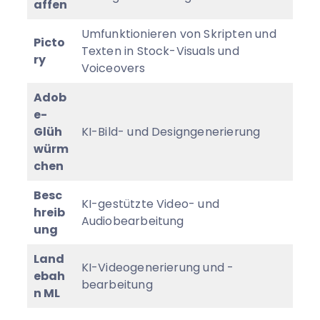
affen
Umfunktionieren von Skripten und
Picto
Texten in Stock-Visuals und
ry
Voiceovers
Adob
e-
Glüh
KI-Bild- und Designgenerierung
würm
chen
Besc
KI-gestützte Video- und
hreib
Audiobearbeitung
ung
Land
KI-Videogenerierung und -
ebah
bearbeitung
n ML