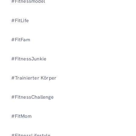
#Fitnessmodel
#FitLife
#FitFam
#FitnessJunkie
#Trainierter Körper
#FitnessChallenge
#FitMom
#FitnessLifestyle