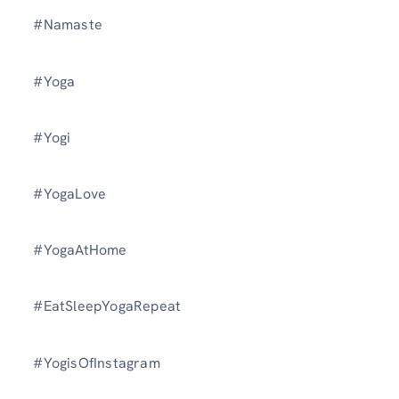
#Namaste
#Yoga
#Yogi
#YogaLove
#YogaAtHome
#EatSleepYogaRepeat
#YogisOfInstagram