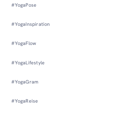
#YogaPose
#YogaInspiration
#YogaFlow
#YogaLifestyle
#YogaGram
#YogaReise