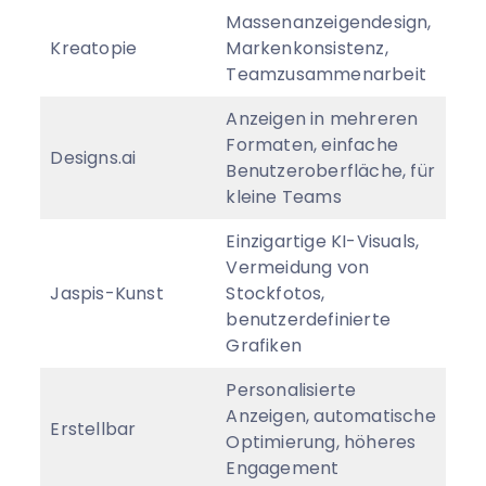
Massenanzeigendesign,
Kreatopie
Markenkonsistenz,
Von
Teamzusammenarbeit
Anzeigen in mehreren
Formaten, einfache
Von
Designs.ai
Benutzeroberfläche, für
$/
kleine Teams
Einzigartige KI-Visuals,
Vermeidung von
Jaspis-Kunst
Stockfotos,
Ma
benutzerdefinierte
Grafiken
Personalisierte
Anzeigen, automatische
Erstellbar
Ma
Optimierung, höheres
Engagement