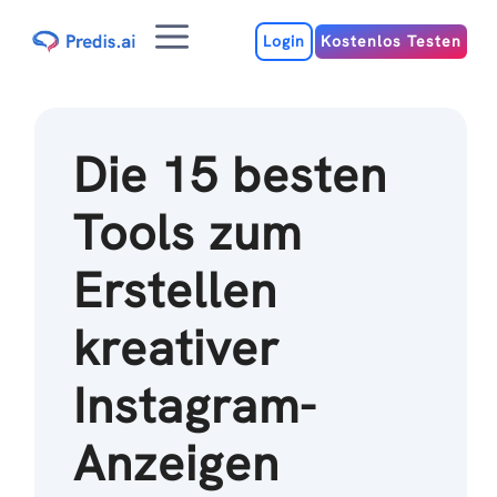
Zum
Menu
Inhalt
Login
Kostenlos Testen
Die 15 besten
Tools zum
Erstellen
kreativer
Instagram-
Anzeigen