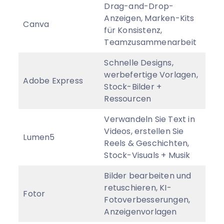
Drag-and-Drop-
Anzeigen, Marken-Kits
Canva
Von
für Konsistenz,
Teamzusammenarbeit
Schnelle Designs,
werbefertige Vorlagen,
Adobe Express
Von
Stock-Bilder +
Ressourcen
Verwandeln Sie Text in
Videos, erstellen Sie
Lumen5
Von
Reels & Geschichten,
Stock-Visuals + Musik
Bilder bearbeiten und
retuschieren, KI-
Fotor
Von
Fotoverbesserungen,
Anzeigenvorlagen