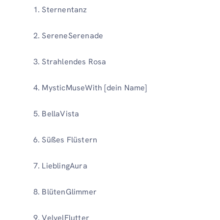
Sternentanz
SereneSerenade
Strahlendes Rosa
MysticMuseWith [dein Name]
BellaVista
Süßes Flüstern
LieblingAura
BlütenGlimmer
VelvelFlutter