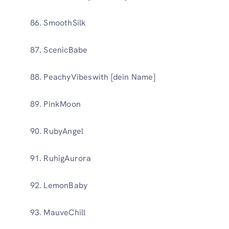
SmoothSilk
ScenicBabe
PeachyVibeswith [dein Name]
PinkMoon
RubyAngel
RuhigAurora
LemonBaby
MauveChill