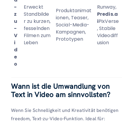
-
Erweckt
Runway,
Produktanimat
z
Standbilde
Predis.a
ionen, Teaser,
u
r zu kurzen,
i
PixVerse
Social-Media-
-
fesselnden
, Stabile
Kampagnen,
V
Filmen zum
Videodiff
Prototypen
i
Leben
usion
d
e
o
Wann ist die Umwandlung von
Text in Video am sinnvollsten?
Wenn Sie Schnelligkeit und Kreativität benötigen
freedom, Text-zu-Video-Funktion. Ideal für: