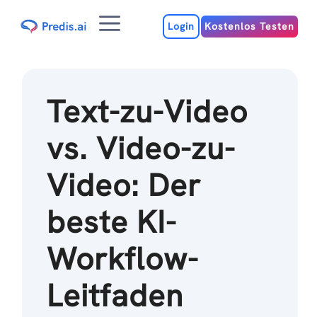
Zum
Menu
Inhalt
Login
Kostenlos Testen
Text-zu-Video
vs. Video-zu-
Video: Der
beste KI-
Workflow-
Leitfaden