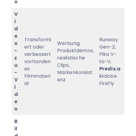
o
V
i
d
e
Transformi
Runway
o
Werbung,
ert oder
Gen-2,
-
Produktdemos,
verbessert
Pika V-
z
realistische
vorhanden
to-V,
u
Clips,
es
Predis.a
-
Markenkonsist
Filmmateri
i
Adobe
V
enz
al
Firefly
i
d
e
o
B
il
d