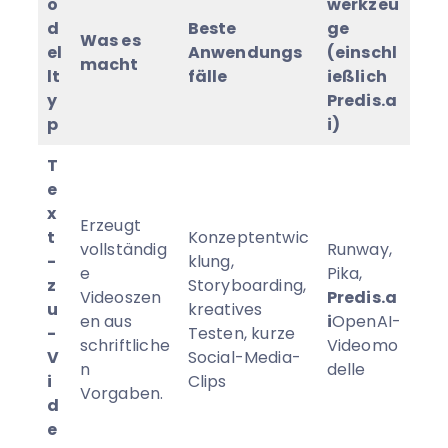
o
werkzeu
d
Beste
ge
Was es
el
Anwendungs
(einschl
macht
lt
fälle
ießlich
y
Predis.a
p
i)
T
e
x
Erzeugt
t
Konzeptentwic
vollständig
Runway,
-
klung,
e
Pika,
z
Storyboarding,
Videoszen
Predis.a
u
kreatives
en aus
i
OpenAI-
-
Testen, kurze
schriftliche
Videomo
V
Social-Media-
n
delle
i
Clips
Vorgaben.
d
e