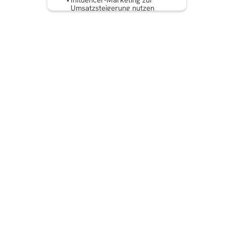
Influencer-Marketing zur
Umsatzsteigerung nutzen
Analysieren und Optimieren
Ihres Social Media-
Verkaufstrichters
Fazit