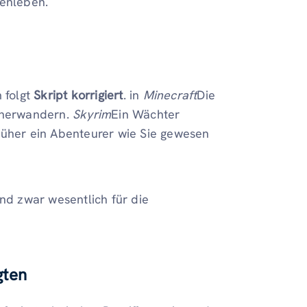
nenleben.
 folgt
Skript korrigiert
. in
Minecraft
Die
mherwandern.
Skyrim
Ein Wächter
rüher ein Abenteurer wie Sie gewesen
ind zwar wesentlich für die
gten