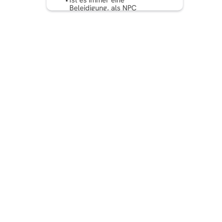
Ist es immer eine
Beleidigung, als NPC
bezeichnet zu werden?
Wie Marken und
Marketingfachleute den
NPC-Trend nutzen
Häufig gestellte Fragen