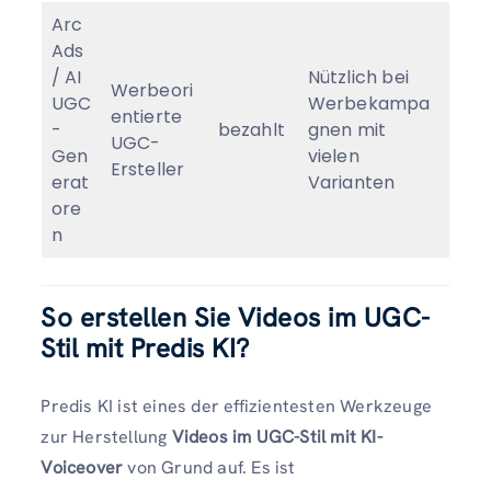
Arc
Ads
/ AI
Nützlich bei
Werbeori
UGC
Werbekampa
entierte
-
bezahlt
gnen mit
UGC-
Gen
vielen
Ersteller
erat
Varianten
ore
n
So erstellen Sie Videos im UGC-
Stil mit Predis KI?
Predis KI ist eines der effizientesten Werkzeuge
zur Herstellung
Videos im UGC-Stil mit KI-
Voiceover
von Grund auf. Es ist