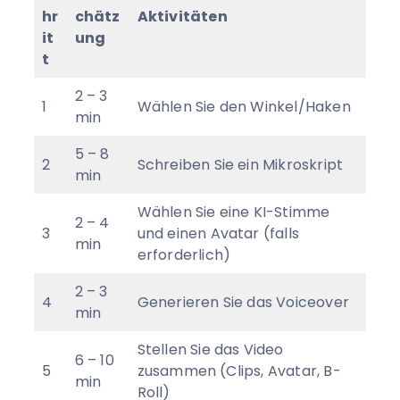
hr
chätz
Aktivitäten
it
ung
t
2 – 3
1
Wählen Sie den Winkel/Haken
min
5 – 8
2
Schreiben Sie ein Mikroskript
min
Wählen Sie eine KI-Stimme
2 – 4
3
und einen Avatar (falls
min
erforderlich)
2 – 3
4
Generieren Sie das Voiceover
min
Stellen Sie das Video
6 – 10
5
zusammen (Clips, Avatar, B-
min
Roll)