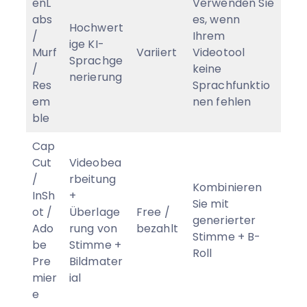
enL
Verwenden Sie
abs
es, wenn
Hochwert
/
Ihrem
ige KI-
Murf
Variiert
Videotool
Sprachge
/
keine
nerierung
Res
Sprachfunktio
em
nen fehlen
ble
Cap
Cut
Videobea
/
rbeitung
Kombinieren
InSh
+
Sie mit
ot /
Überlage
Free /
generierter
Ado
rung von
bezahlt
Stimme + B-
be
Stimme +
Roll
Pre
Bildmater
mier
ial
e