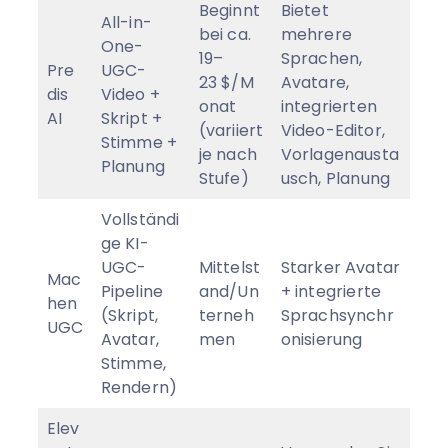
Beginnt
Bietet
All-in-
bei ca.
mehrere
One-
19–
Sprachen,
Pre
UGC-
23 $/M
Avatare,
dis
Video +
onat
integrierten
AI
Skript +
(variiert
Video-Editor,
Stimme +
je nach
Vorlagenausta
Planung
Stufe)
usch, Planung
Vollständi
ge KI-
UGC-
Mittelst
Starker Avatar
Mac
Pipeline
and/Un
+ integrierte
hen
(Skript,
terneh
Sprachsynchr
UGC
Avatar,
men
onisierung
Stimme,
Rendern)
Elev