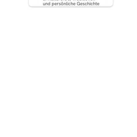
und persönliche Geschichte
7. Tierische Begleiter und
Begegnungen mit Wildtieren
8. Momente, in denen man
denkt: „Ich kann es nicht
glauben!“
9. Etwas zurückgeben und
soziale Wirkung
10. Berufliche Meilensteine ​​
und technische
Gewohnheiten
Häufig gestellte Fragen