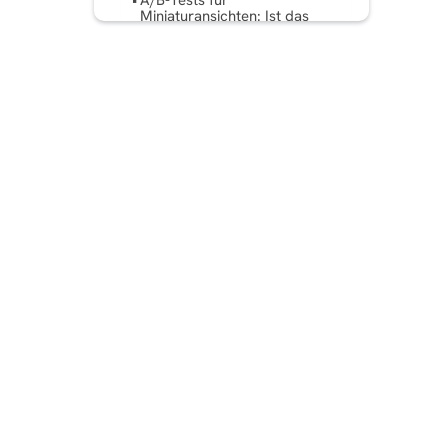
A/B-Tests für
Miniaturansichten: Ist das
wichtig?
Best Practices für
Facebook-Video-
Thumbnails
Wrapping It Up