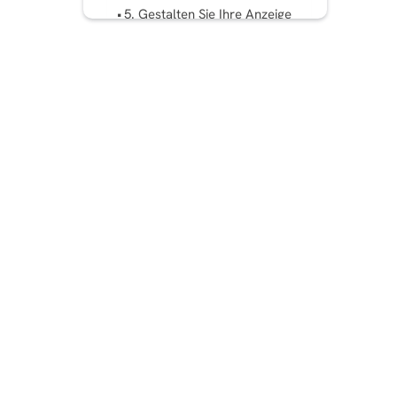
5. Gestalten Sie Ihre Anzeige
Die ultimative Checkliste für
die Erstellung klickbarer
Bannerwerbung:
Eine überzeugende Anzeige
erstellen, die konvertiert
FAQ: