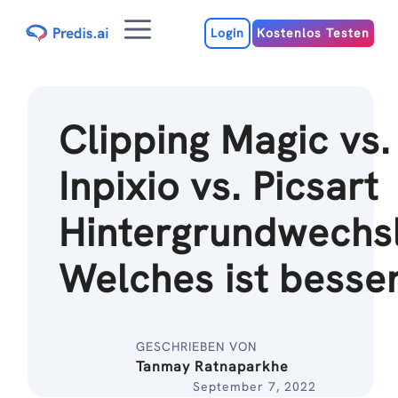
Zum
Menu
Inhalt
Login
Kostenlos Testen
Clipping Magic vs.
Inpixio vs. Picsart
Hintergrundwechsl
Welches ist besse
GESCHRIEBEN VON
Tanmay Ratnaparkhe
September 7, 2022