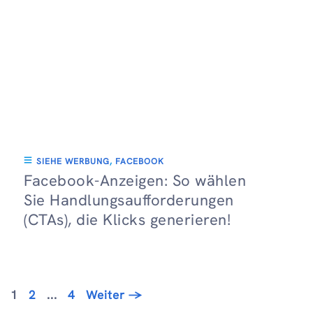
SIEHE WERBUNG
,
FACEBOOK
Facebook-Anzeigen: So wählen
Sie Handlungsaufforderungen
(CTAs), die Klicks generieren!
Seite
Seite
Seite
1
2
...
4
Weiter
→