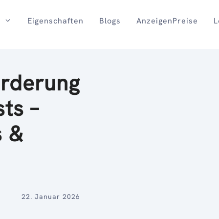
Eigenschaften
Blogs
AnzeigenPreise
L
orderung
sts –
s &
22. Januar 2026