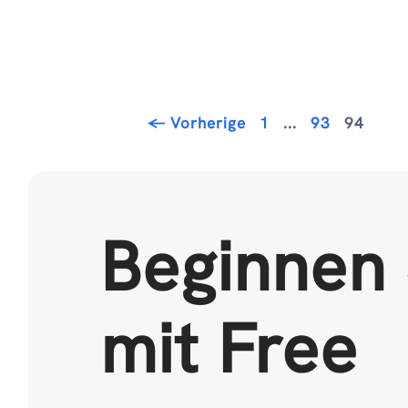
Seite
Seite
Seite
←
Vorherige
1
...
93
94
Beginnen 
mit Free