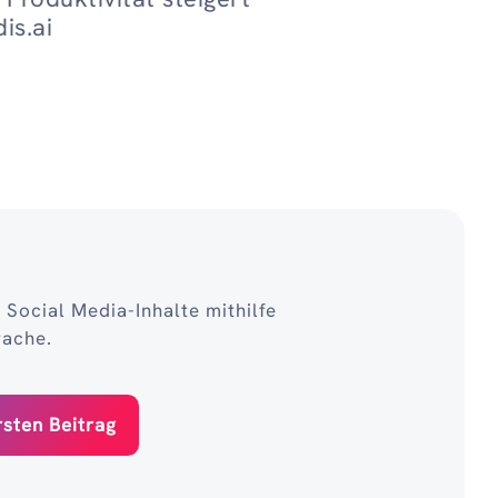
is.ai
 Social Media-Inhalte mithilfe
rache.
rsten Beitrag