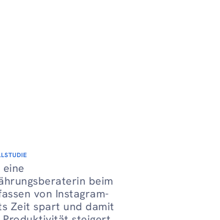
LLSTUDIE
 eine
ährungsberaterin beim
fassen von Instagram-
ts Zeit spart und damit
e Produktivität steigert