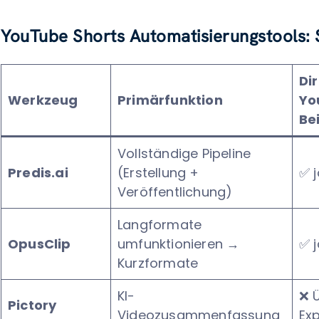
YouTube Shorts Automatisierungstools: S
Di
Werkzeug
Primärfunktion
Yo
Be
Vollständige Pipeline
Predis.ai
(Erstellung +
✅ j
Veröffentlichung)
Langformate
OpusClip
umfunktionieren →
✅ j
Kurzformate
KI-
❌ 
Pictory
Videozusammenfassung
Ex