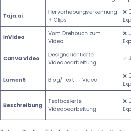
Hervorhebungserkennung
❌ 
Taja.ai
+ Clips
Ex
Vom Drehbuch zum
❌ 
InVideo
Video
Ex
Designorientierte
Canva Video
✅ 
Videobearbeitung
❌ 
Lumen5
Blog/Text → Video
Ex
Textbasierte
❌ 
Beschreibung
Videobearbeitung
Ex