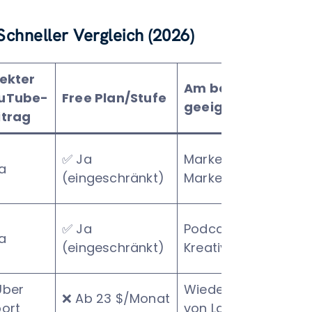
chneller Vergleich (2026)
rekter
Am besten
uTube-
Free Plan/Stufe
geeignet,
itrag
✅ Ja
Marken und
a
(eingeschränkt)
Marketingfachleute
✅ Ja
Podcaster &
a
(eingeschränkt)
Kreative
Über
Wiederverwertung
❌ Ab 23 $/Monat
port
von Langformen