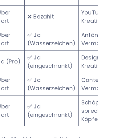
Über
YouTube-First-
❌ Bezahlt
port
Kreative
Über
✅ Ja
Anfänger &
port
(Wasserzeichen)
Vermarkter
✅ Ja
Designorientierte
Ja (Pro)
(eingeschränkt)
Kreative
Über
✅ Ja
Content-
port
(Wasserzeichen)
Vermarkter
Schöpfer von
Über
✅ Ja
sprechenden
port
(eingeschränkt)
Köpfen