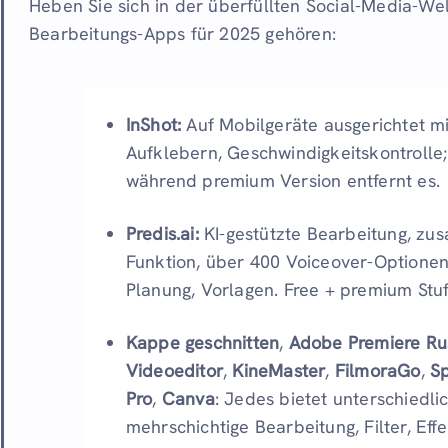
Heben Sie sich in der überfüllten Social-Media-We
Bearbeitungs-Apps für 2025 gehören:
InShot:
Auf Mobilgeräte ausgerichtet mi
Aufklebern, Geschwindigkeitskontrolle;
während premium Version entfernt es.
Predis.ai:
KI-gestützte Bearbeitung, zu
Funktion, über 400 Voiceover-Optionen
Planung, Vorlagen. Free + premium Stu
Kappe geschnitten
,
Adobe Premiere Ru
Videoeditor
,
KineMaster
,
FilmoraGo
,
S
Pro
,
Canva
: Jedes bietet unterschiedl
mehrschichtige Bearbeitung, Filter, Effe