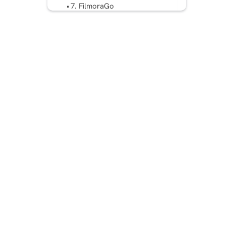
7. FilmoraGo
8. Spleißen
9. Lumafusion
10.Final Cut Pro
11 Canva
Fazit