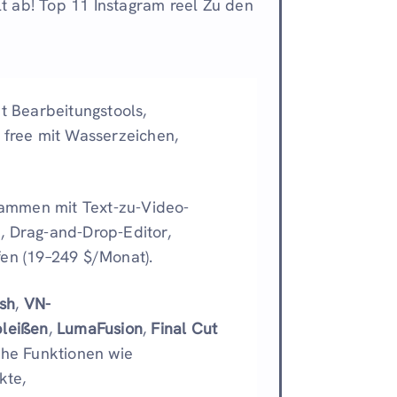
lt ab! Top 11 Instagram reel Zu den
t Bearbeitungstools,
 free mit Wasserzeichen,
sammen mit Text-zu-Video-
, Drag-and-Drop-Editor,
fen (19–249 $/Monat).
sh
,
VN-
pleißen
,
LumaFusion
,
Final Cut
iche Funktionen wie
kte,