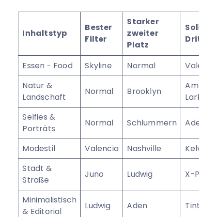
Starker
Bester
Solides
Inhaltstyp
zweiter
Filter
Drittel
Platz
Essen - Food
Skyline
Normal
Valenci
Natur &
Amaro 
Normal
Brooklyn
Landschaft
Lark
Selfies &
Normal
Schlummern
Aden
Porträts
Modestil
Valencia
Nashville
Kelvin
Stadt &
Juno
Ludwig
X-Pro II
Straße
Minimalistisch
Ludwig
Aden
Tintenf
& Editorial