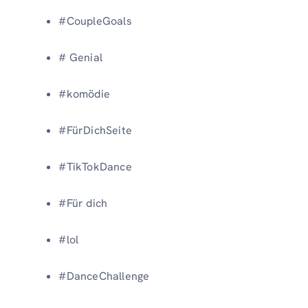
#CoupleGoals
# Genial
#komödie
#FürDichSeite
#TikTokDance
#Für dich
#lol
#DanceChallenge