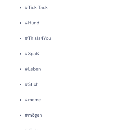
#Tick Tack
#Hund
#ThisIs4You
#Spaß
#Leben
#Stich
#meme
#mögen