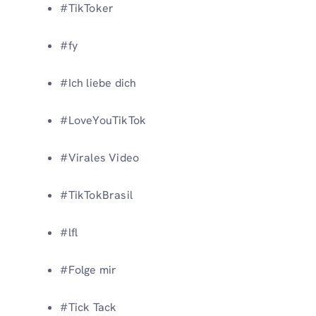
#TikToker
#fy
#Ich liebe dich
#LoveYouTikTok
#Virales Video
#TikTokBrasil
#lfl
#Folge mir
#Tick Tack