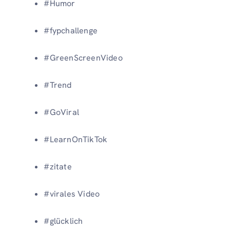
#Humor
#fypchallenge
#GreenScreenVideo
#Trend
#GoViral
#LearnOnTikTok
#zitate
#virales Video
#glücklich