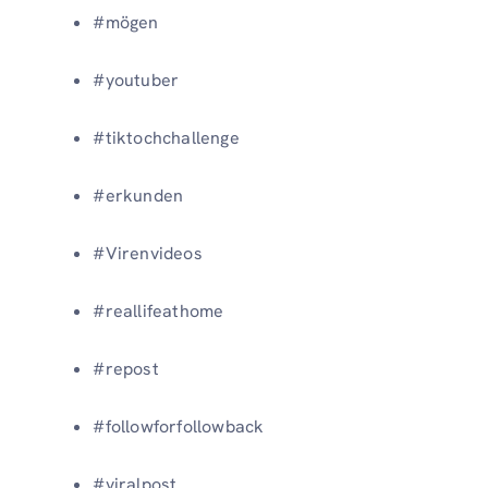
#mögen
#youtuber
#tiktochchallenge
#erkunden
#Virenvideos
#reallifeathome
#repost
#followforfollowback
#viralpost