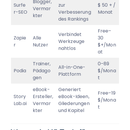
Blogger,
Surfe
zur
$ 50 + /
Vermar
r-SEO
Verbesserung
Monat
kter
des Rankings
Free–
Verbindet
Zapie
Alle
30
Werkzeuge
r
Nutzer
$+/Mon
nahtlos
at
Trainer,
0–89
All-in-One-
Podia
Pädago
$/Mona
Plattform
gen
t
eBook-
Generiert
Free–19
Story
Ersteller,
eBook-Ideen,
$/Mona
Lab.ai
Vermar
Gliederungen
t
kter
und Kapitel