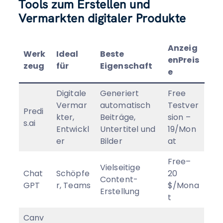
Tools zum Erstellen und
Vermarkten digitaler Produkte
Anzeig
Werk
Ideal
Beste
enPreis
zeug
für
Eigenschaft
e
Digitale
Generiert
Free
Vermar
automatisch
Testver
Predi
kter,
Beiträge,
sion –
s.ai
Entwickl
Untertitel und
19/Mon
er
Bilder
at
Free–
Vielseitige
Chat
Schöpfe
20
Content-
GPT
r, Teams
$/Mona
Erstellung
t
Canv