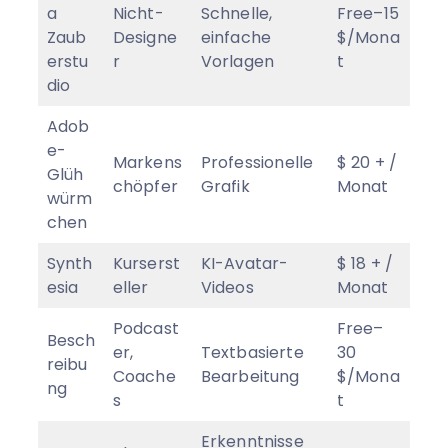
a
Nicht-
Schnelle,
Free–15
Zaub
Designe
einfache
$/Mona
erstu
r
Vorlagen
t
dio
Adob
e-
Markens
Professionelle
$ 20 + /
Glüh
chöpfer
Grafik
Monat
würm
chen
Synth
Kurserst
KI-Avatar-
$ 18 + /
esia
eller
Videos
Monat
Podcast
Free–
Besch
er,
Textbasierte
30
reibu
Coache
Bearbeitung
$/Mona
ng
s
t
Erkenntnisse