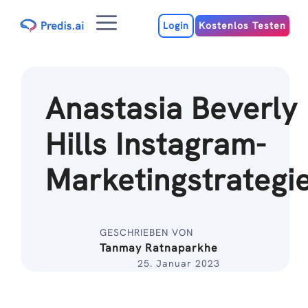
Zum
Menu
Inhalt
Login
Kostenlos Testen
Anastasia Beverly
Hills Instagram-
Marketingstrategi
GESCHRIEBEN VON
Tanmay Ratnaparkhe
25. Januar 2023