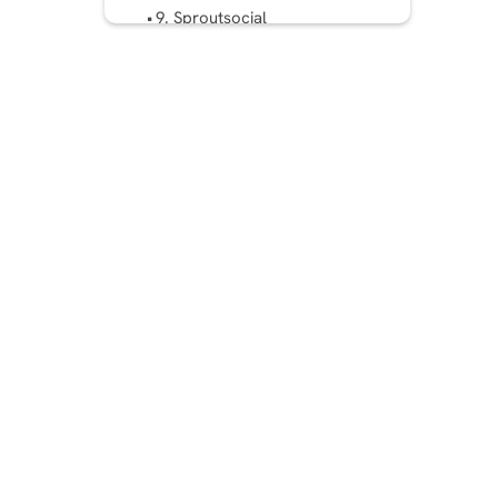
9. Sproutsocial
10. Brand24
11 Hootsuite
12. Iconosquare
Warum Instagram Analytics?
Das richtige Werkzeug
auswählen
Predis.ai: Ihre Geheimzutat
für den Erfolg auf Instagram