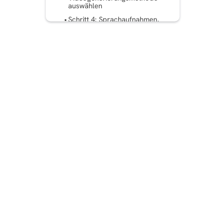
auswählen
Schritt 4: Sprachaufnahmen,
Musik und Sounddesign
Schritt 5: Bearbeitung und
visueller Ablauf (Halten Sie
es einfach)
Schritt 6: Untertitel und
Barrierefreiheit
Schritt 7: Videos für
verschiedene soziale
Plattformen formatieren
Schritt 8: Planung und
Veröffentlichung mit KI-
Unterstützung
Schritt 9: Analysen und
Feedbackschleifen
Wie kleine Unternehmen von
einer durchgängigen KI-
Video-Pipeline profitieren
können
Schlussgedanken: Denken
Sie systemisch, nicht an