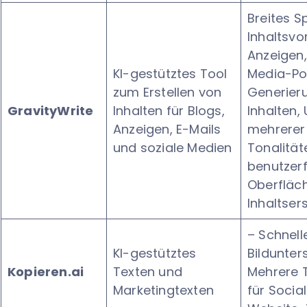
Breites 
Inhaltsvo
Anzeigen,
KI-gestütztes Tool
Media-Po
zum Erstellen von
Generier
GravityWrite
Inhalten für Blogs,
Inhalten,
Anzeigen, E-Mails
mehrerer
und soziale Medien
Tonalität
benutzerf
Oberfläch
Inhaltsers
– Schnell
KI-gestütztes
Bildunter
Kopieren.ai
Texten und
Mehrere 
Marketingtexten
für Socia