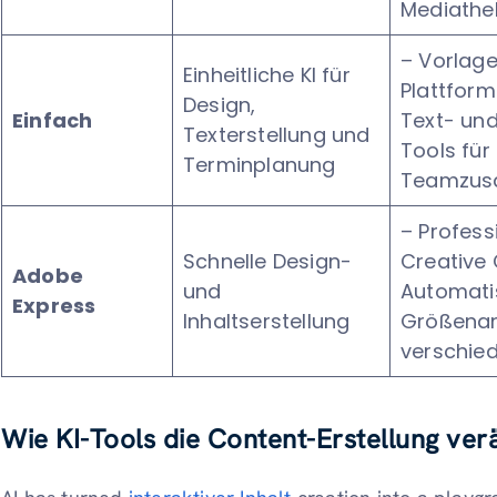
Mediathe
– Vorlage
Einheitliche KI für
Plattform
Design,
Einfach
Text- und
Texterstellung und
Tools für
Terminplanung
Teamzus
– Profess
Schnelle Design-
Creative 
Adobe
und
Automati
Express
Inhaltserstellung
Größenan
verschie
Wie KI-Tools die Content-Erstellung ve