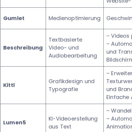
Website-
Gumlet
Medienoptimierung
Geschwind
– Videos 
Textbasierte
– Automat
Beschreibung
Video- und
und Trans
Audiobearbeitung
Bildschi
– Erweite
Grafikdesign und
Texturwe
Kittl
Typografie
und Bran
Einfache
– Wandel
KI-Videoerstellung
– Automa
Lumen5
aus Text
Animatio