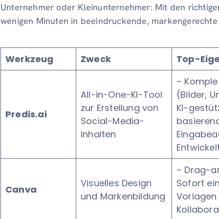
Unternehmer oder Kleinunternehmer: Mit den richtigen
wenigen Minuten in beeindruckende, markengerechte 
Werkzeug
Zweck
Top-Eig
– Komple
All-in-One-KI-Tool
(Bilder, U
zur Erstellung von
KI-gestüt
Predis.ai
Social-Media-
basierend
Inhalten
Eingabea
Entwickel
– Drag-a
Visuelles Design
Sofort ei
Canva
und Markenbildung
Vorlagen
Kollabora