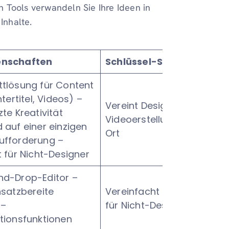
 Tools verwandeln Sie Ihre Ideen in
Inhalte.
enschaften
Schlüssel-Stärke
ttlösung für Content
ntertitel, Videos) –
Vereint Design, Text und
zte Kreativität
Videoerstellung an einem
 auf einer einzigen
Ort
ufforderung –
t für Nicht-Designer
nd-Drop-Editor –
nsatzbereite
Vereinfacht das Design
 –
für Nicht-Designer
tionsfunktionen