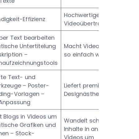
Texte
Hochwertige Bild- und
igkeit-Effizienz
Videoübertragung
per Text bearbeiten
ische Untertitelung
Macht Videobearbeitung
kription –
so einfach wie Schreiben
rmaufzeichnungstools
rte Text- und
rkzeuge – Poster-
Liefert premium mühelose
ding-Vorlagen –
Designästhetik
 Anpassung
t Blogs in Videos um
Wandelt schriftliche
tische Grafiken und
Inhalte in ansprechende
nen – Stock-
Videos um