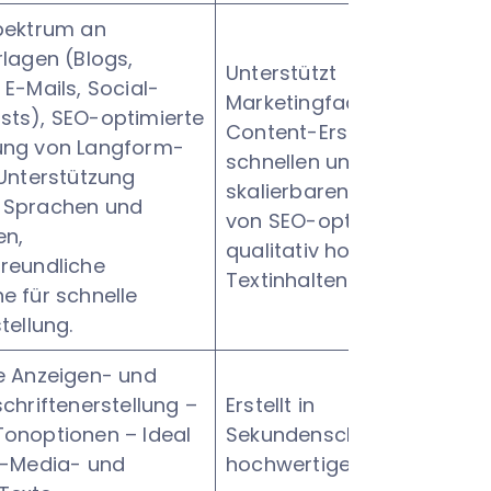
Spektrum an
rlagen (Blogs,
Unterstützt
 E-Mails, Social-
Marketingfachleute und
sts), SEO-optimierte
Content-Ersteller bei der
ung von Langform-
schnellen und
 Unterstützung
skalierbaren Erstellung
 Sprachen und
von SEO-optimierten,
en,
qualitativ hochwertigen
reundliche
Textinhalten.
e für schnelle
tellung.
e Anzeigen- und
schriftenerstellung –
Erstellt in
Tonoptionen – Ideal
Sekundenschnelle
l-Media- und
hochwertige Texte.