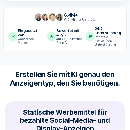
6.4M+
Glückliche Benutzer
24/7
Eingesetzt
Bewertet mit
Unterstützung
von
4.7/5
✓
★
💬
Prioritäre
Wachsende
auf G2, Trustpilot,
menschliche
Marken
Shopify
Unterstützung
Erstellen Sie mit KI genau den
Anzeigentyp, den Sie benötigen.
Statische Werbemittel für
bezahlte Social-Media- und
Display-Anzeigen