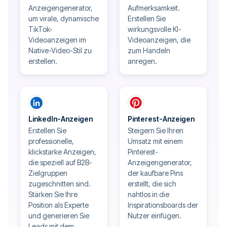
Anzeigengenerator,
Aufmerksamkeit.
um virale, dynamische
Erstellen Sie
TikTok-
wirkungsvolle KI-
Videoanzeigen im
Videoanzeigen, die
Native-Video-Stil zu
zum Handeln
erstellen.
anregen.
LinkedIn-Anzeigen
Pinterest-Anzeigen
Erstellen Sie
Steigern Sie Ihren
professionelle,
Umsatz mit einem
klickstarke Anzeigen,
Pinterest-
die speziell auf B2B-
Anzeigengenerator,
Zielgruppen
der kaufbare Pins
zugeschnitten sind.
erstellt, die sich
Stärken Sie Ihre
nahtlos in die
Position als Experte
Inspirationsboards der
und generieren Sie
Nutzer einfügen.
Leads mit dem